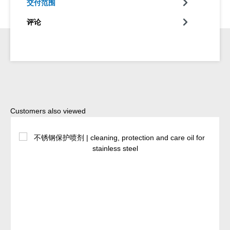
交付范围
评论
Skip product gallery
Customers also viewed