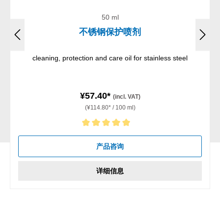
50 ml
不锈钢保护喷剂
cleaning, protection and care oil for stainless steel
¥57.40*
(incl. VAT)
(¥114.80* / 100 ml)
Average rating of 5 out of 5 stars
产品咨询
详细信息