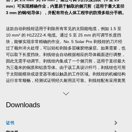
mm）可实现精确作业，内置易于触取的侧刃剪（适用于最大直径
3 mm 的铜/铝导体），并配有符合人体工程学的防滑多组分手柄。
这款自动剥线钳适用于剥除所有常见的太阳能电缆，例如 1.5 至
10 mm² 的 H1Z2Z2-K 电缆。通过 5 至 25 mm 的可调节长度挡
块，能够实现非常精确的作业。No. 5 Solar Pro 剥线钳的刀片经
过了额外淬火处理，可以轻松剥除多层橡胶绝缘层。如果需要，也
可以取下长度挡块。剥线钳会自动根据相应的导体截面进行调整，
因此无需手动调节。剥线钳内集成了一个侧刃剪，适用于直径最大
为三毫米的铜质和铝质导体。由于该工具设计纤巧，剥线钳也可用
于太阳能模块或逆变器等难以触及的工作区域。剥线钳的机械结构
运行非常顺畅，经测试证明经久耐用且可靠。剥线钳配有采用黄黑
相间“冰裂纹” (Ice-Crack) 设计的防滑多组分手柄。剥线钳带有一
个孔眼，可连接防坠落带，并配备了用于个性化定制工具的标签区
域。此外，剥线钳可以锁定，从而节省空间地存放。与 No. 5 产品
Downloads
系列的所有剥线钳一样，其镀锌刀片均可更换。
证书