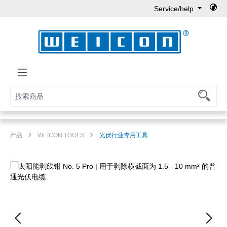
Service/help
Skip to main content
产品
WEICON TOOLS
光伏行业专用工具
Skip image gallery