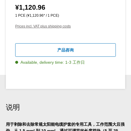
¥1,120.96
Regular price:
1 PCE
(¥1,120.96* / 1 PCE)
Prices incl. VAT plus shipping costs
产品咨询
Available, delivery time: 1-3 工作日
说明
用于剥除和去除常规太阳能电缆护套的专用工具，工作范围大且强
劲，从 1.5 mm² 到 10 mm²。通过可调节的长度挡块（5 至 25