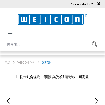
Service/help
Skip to main content
产品
WEICON 化学
装配膏
Skip image gallery