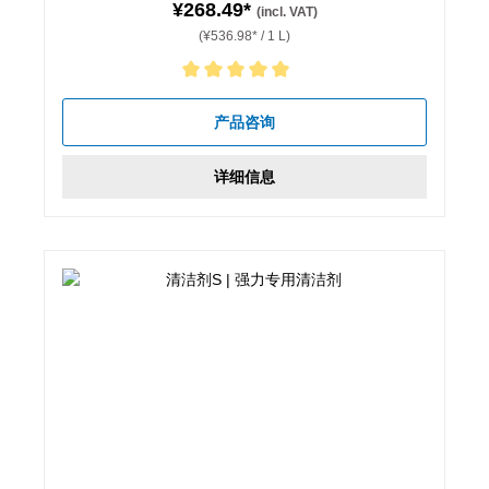
¥268.49*
(incl. VAT)
(¥536.98* / 1 L)
Average rating of 5 out of 5 stars
产品咨询
详细信息