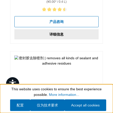
(¥0.00* / 0.4 L)
Average rating of 4.5 out of 5 stars
产品咨询
详细信息
Show toolbar
This website uses cookies to ensure the best experience
possible.
More information...
配置
仅为技术要求
Accept all cookies
400 ml, 粉色