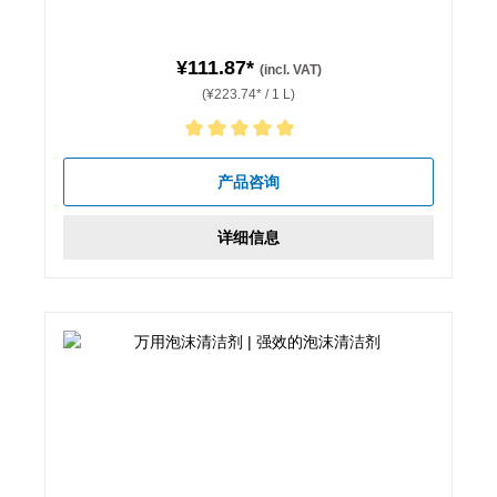
¥111.87*
(incl. VAT)
(¥223.74* / 1 L)
Average rating of 5 out of 5 stars
产品咨询
详细信息