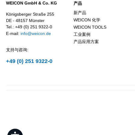
WEICON GmbH & Co. KG
产品
新产品
Königsberger Straße 255
WEICON 化学
DE - 48157 Münster
Tel.: +49 (0) 251 9322-0
WEICON TOOLS
E-mail:
info@weicon.de
工业案例
产品应用方案
支持与咨询:
+49 (0) 251 9322-0
Show toolbar