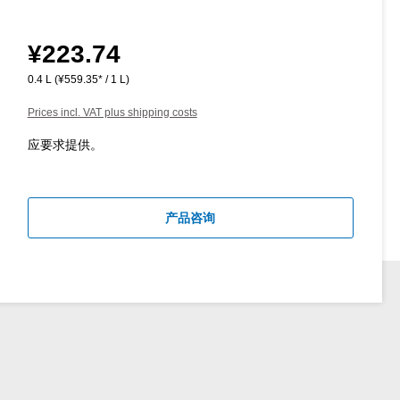
¥223.74
Regular price:
0.4 L
(¥559.35* / 1 L)
Prices incl. VAT plus shipping costs
应要求提供。
产品咨询