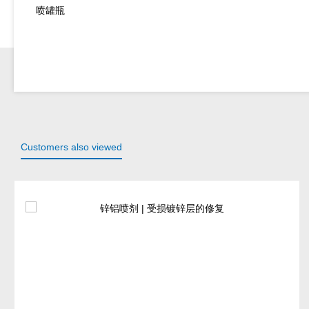
喷罐瓶
Customers also viewed
Skip product gallery