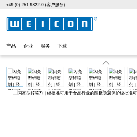
+49 (0) 251 9322-0 (客户服务)
p to main content
Skip to search
Skip to main navigation
产品
企业
服务
下载
Skip image gallery