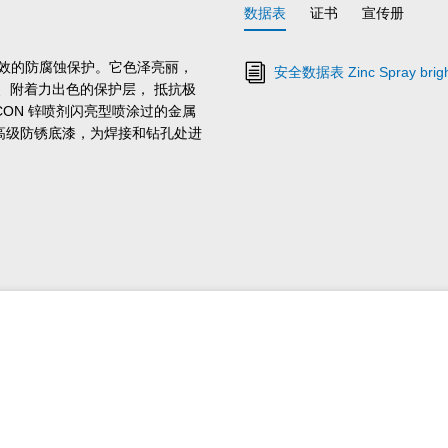
数据表
证书
宣传册
长效的防腐蚀保护。它色泽亮丽，
安全数据表 Zinc Spray brigh
、附着力出色的保护层， 抵抗极
EICON 锌喷剂闪亮型喷涂过的金属
为高级防锈底漆，为焊接和钻孔处进
。