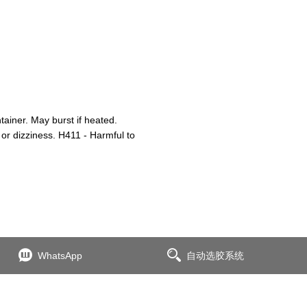
iner. May burst if heated.
or dizziness. H411 - Harmful to
WhatsApp
自动选胶系统