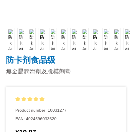
防卡剂食品级
無金屬潤滑劑及脫模劑膏
Average rating of 5 out of 5 stars
Product number:
10031277
EAN:
4024596033620
Regular price: