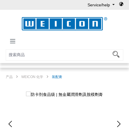
Service/help
Skip to main content
产品
WEICON 化学
装配膏
Skip image gallery