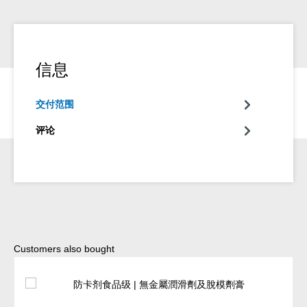
信息
交付范围
评论
Skip product gallery
Customers also bought