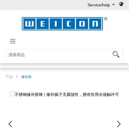
Service/help
Skip to main content
产品
修补条
Skip image gallery