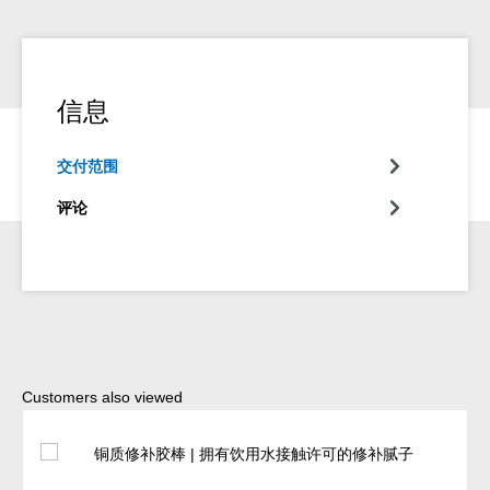
信息
交付范围
评论
Skip product gallery
Customers also viewed