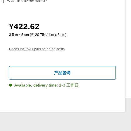
8
|
EAN:
4024596064907
¥422.62
Regular price:
3.5 m x 5 cm
(¥120.75* / 1 m x 5 cm)
Prices incl. VAT plus shipping costs
产品咨询
Available, delivery time: 1-3 工作日