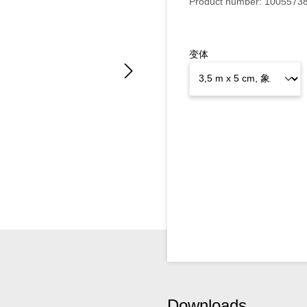
Product number:
1005573
变体
Downloads