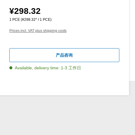
¥298.32
Regular price:
1 PCE
(¥298.32* / 1 PCE)
Prices incl. VAT plus shipping costs
产品咨询
Available, delivery time: 1-3 工作日