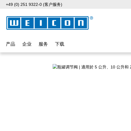
+49 (0) 251 9322-0 (客户服务)
p to main content
Skip to search
Skip to main navigation
产品
企业
服务
下载
Skip image gallery