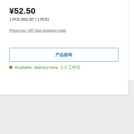
¥52.50
Regular price:
1 PCE
(¥52.50* / 1 PCE)
Prices incl. VAT plus shipping costs
产品咨询
Available, delivery time: 1-3 工作日