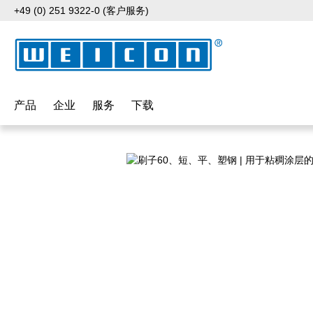
+49 (0) 251 9322-0 (客户服务)
p to main content
Skip to search
Skip to main navigation
产品
企业
服务
下载
Skip image gallery