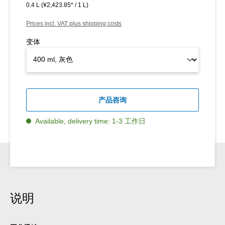
0.4 L
(¥2,423.85* / 1 L)
Prices incl. VAT plus shipping costs
变体
产品咨询
Available, delivery time: 1-3 工作日
说明