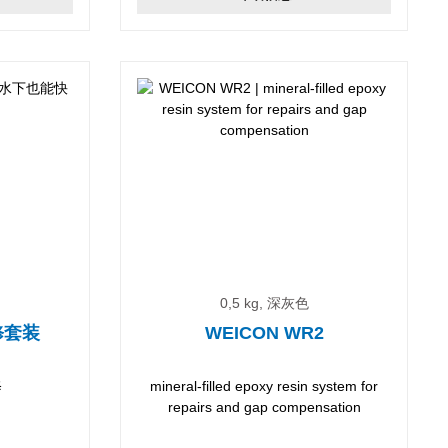
0,5 kg, 深灰色
修套装
WEICON WR2
修
mineral-filled epoxy resin system for
repairs and gap compensation