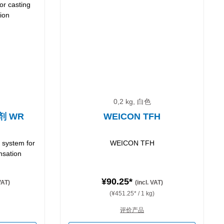
0,2 kg, 白色
剂 WR
WEICON TFH
n system for
WEICON TFH
nsation
¥90.25*
 VAT)
(incl. VAT)
(¥451.25* / 1 kg)
评价产品