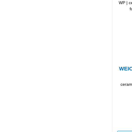
WE
cerami