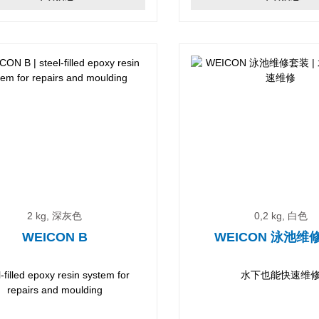
2 kg, 深灰色
0,2 kg, 白色
WEICON B
WEICON 泳池维
l-filled epoxy resin system for
水下也能快速维
repairs and moulding