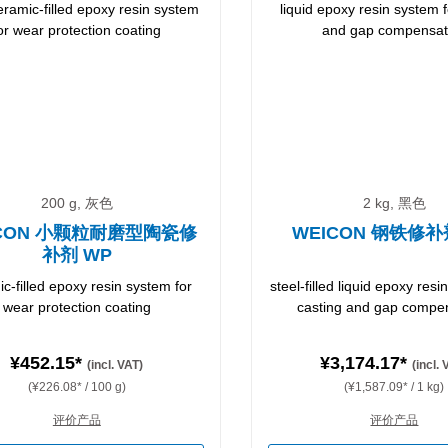
200 g, 灰色
2 kg, 黑色
ICON 小颗粒耐磨型陶瓷修
WEICON 钢铁修补
补剂 WP
c-filled epoxy resin system for
steel-filled liquid epoxy resi
wear protection coating
casting and gap compe
¥452.15*
¥3,174.17*
(incl. VAT)
(incl.
(¥226.08* / 100 g)
(¥1,587.09* / 1 kg)
评价产品
评价产品