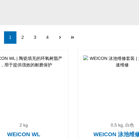
Page
Page
Page
Page
1
2
3
4
2 kg
0,5 kg, 白色
WEICON WL
WEICON 泳池维