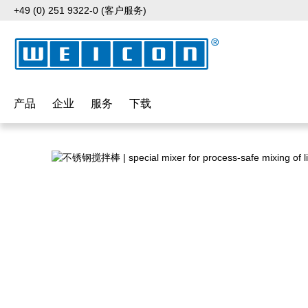
+49 (0) 251 9322-0 (客户服务)
p to main content
Skip to search
Skip to main navigation
产品
企业
服务
下载
Skip image gallery