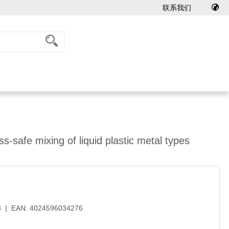
联系我们
ss-safe mixing of liquid plastic metal types
8
|
EAN:
4024596034276