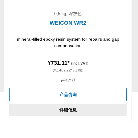
0,5 kg, 深灰色
WEICON WR2
mineral-filled epoxy resin system for repairs and gap
compensation
¥731.11*
(incl. VAT)
(¥1,462.22* / 1 kg)
评价产品
产品咨询
详细信息