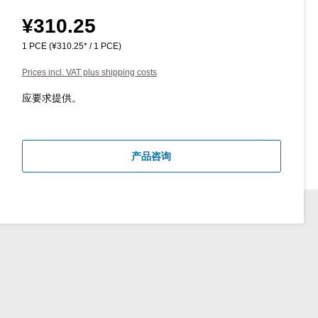
¥310.25
Regular price:
1 PCE
(¥310.25* / 1 PCE)
Prices incl. VAT plus shipping costs
应要求提供。
产品咨询