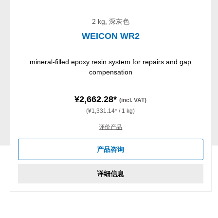
2 kg, 深灰色
WEICON WR2
mineral-filled epoxy resin system for repairs and gap
compensation
¥2,662.28*
(incl. VAT)
(¥1,331.14* / 1 kg)
评价产品
产品咨询
详细信息