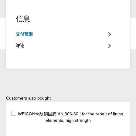
信息
交付范围
评论
Skip product gallery
Customers also bought