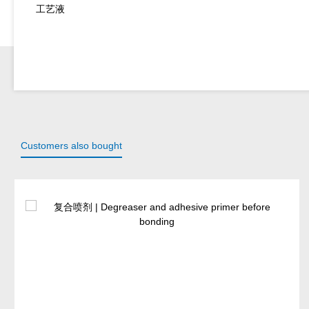
工艺液
Customers also bought
Skip product gallery