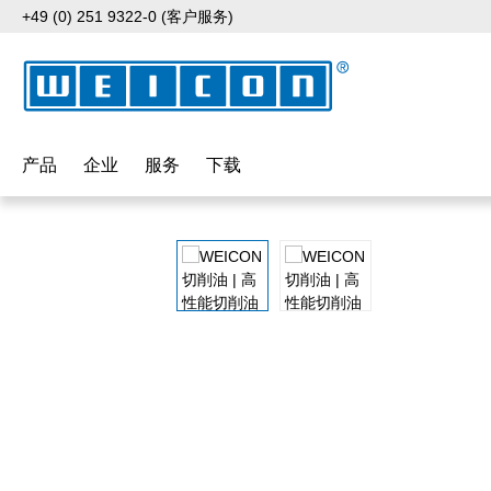
+49 (0) 251 9322-0 (客户服务)
p to main content
Skip to search
Skip to main navigation
产品
企业
服务
下载
Skip image gallery