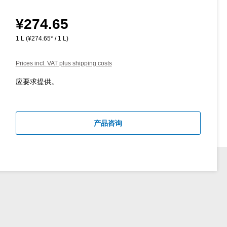
¥274.65
Regular price:
1 L
(¥274.65* / 1 L)
Prices incl. VAT plus shipping costs
应要求提供。
产品咨询