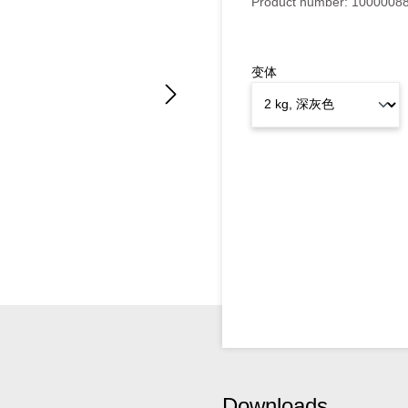
Product number:
1000008
变体
Downloads