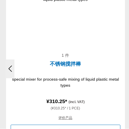
1 件
不锈钢搅拌棒
special mixer for process-safe mixing of liquid plastic metal
types
¥310.25*
(incl. VAT)
(¥310.25* / 1 PCE)
评价产品