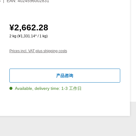
8
|
EAN:
4024596002831
¥2,662.28
Regular price:
2 kg
(¥1,331.14* / 1 kg)
Prices incl. VAT plus shipping costs
产品咨询
Available, delivery time: 1-3 工作日