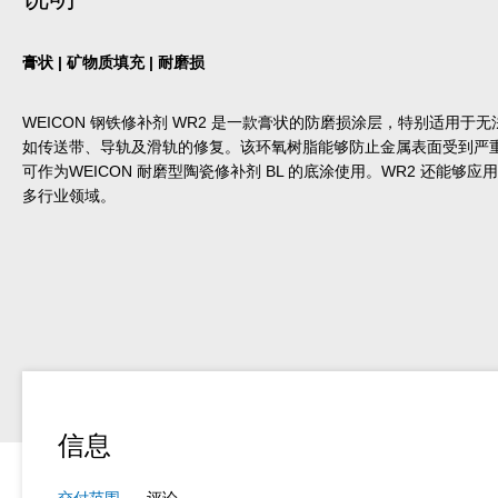
膏状 | 矿物质填充 | 耐磨损
WEICON 钢铁修补剂 WR2 是一款膏状的防磨损涂层，特别适用
如传送带、导轨及滑轨的修复。该环氧树脂能够防止金属表面受到严
可作为WEICON 耐磨型陶瓷修补剂 BL 的底涂使用。WR2 还能
多行业领域。
信息
交付范围
评论