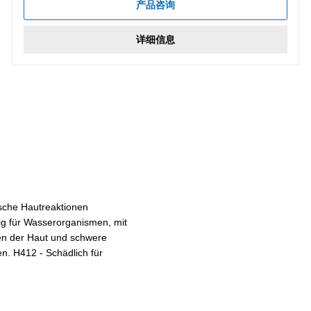
产品咨询
详细信息
sche Hautreaktionen
ig für Wasserorganismen, mit
gen der Haut und schwere
n. H412 - Schädlich für