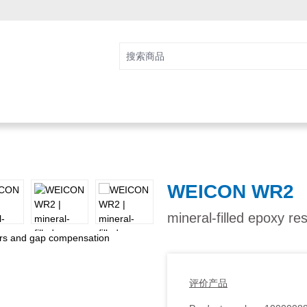
WEICON WR2
mineral-filled epoxy r
评价产品