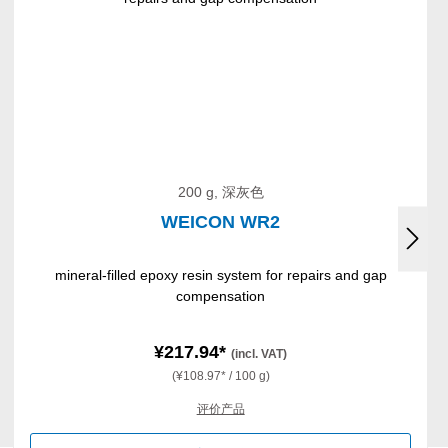
200 g, 深灰色
WEICON WR2
mineral-filled epoxy resin system for repairs and gap
compensation
¥217.94*
(incl. VAT)
(¥108.97* / 100 g)
评价产品