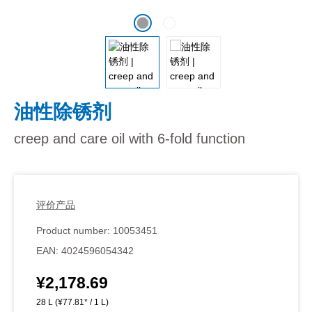
油性除锈剂
creep and care oil with 6-fold function
评价产品
Product number:
10053451
EAN:
4024596054342
¥2,178.69
Regular price:
28 L
(¥77.81* / 1 L)