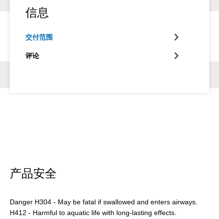
信息
交付范围
评论
产品安全
Danger H304 - May be fatal if swallowed and enters airways.
H412 - Harmful to aquatic life with long-lasting effects.