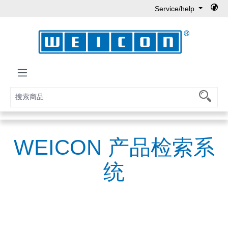
Service/help
Skip to main content
WEICON 产品检索系
统