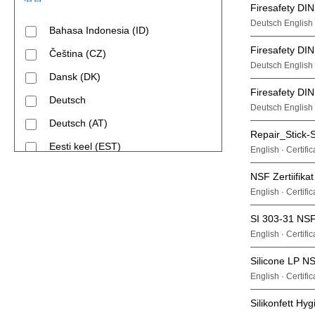
Firesafety DI
Deutsch English ·
Bahasa Indonesia (ID)
Firesafety DI
Čeština (CZ)
Deutsch English ·
Dansk (DK)
Firesafety DI
Deutsch
Deutsch English 
Deutsch (AT)
Repair_Stick-
Eesti keel (EST)
English · Certifi
English
NSF Zertiifikat
English (CA)
English · Certifi
English (SG)
SI 303-31 NSF 
English · Certifi
English (US)
Silicone LP NS
Español (ES)
English · Certifi
Français (CA)
Silikonfett H
Français (FR)