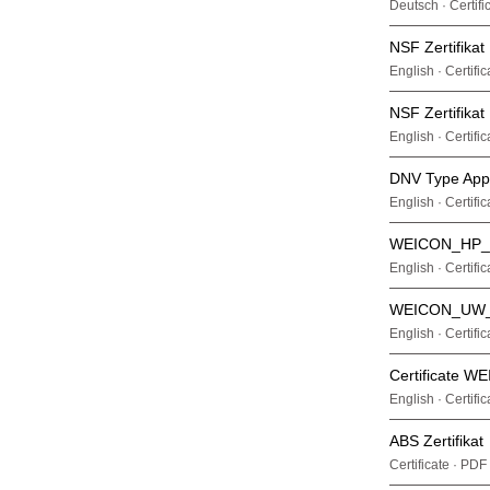
Deutsch · Certifi
Hrvatski (HR)
NSF Zertifikat
Italiano (IT)
English · Certifi
Latviešu (LV)
NSF Zertifikat
Lietuvių kalba (LT)
English · Certifi
Magyar (HU)
DNV Type App
English · Certifi
Nederlands (NL)
Norsk (NO)
WEICON_HP_
English · Certifi
Polski (PL)
WEICON_UW_
Português (PT)
English · Certifi
Română (RO)
Certificate 
Slovenčina (SK)
English · Certifi
Slovenski (SL)
ABS Zertifikat
Suomi (FI)
Certificate · PDF