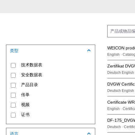
WEICON produc
类型
English · Catalo
技术数据表
Zertifikat D
Deutsch English 
安全数据表
DVGW Certifi
产品目录
Deutsch English 
传单
Certificate 
视频
English · Certifi
证书
DF-175_DVG
Deutsch · Certifi
语言