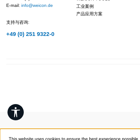
E-mail:
info@weicon.de
工业案例
产品应用方案
支持与咨询:
+49 (0) 251 9322-0
Show toolbar
This website uses cookies to ensure the best experience possible