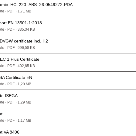
mic_HC_220_ABS_26-0549272-PDA
cate · PDF · 1,71 MB
port EN 13501-1:2018
cate · PDF · 335,34 KB
DVGW certificate incl. H2
cate · PDF · 996,58 KB
C 1 Plus Certificate
cate · PDF · 402,85 KB
GA Certificate EN
cate · PDF · 1,20 MB
ate ISEGA
cate · PDF · 1,29 MB
at
cate · PDF · 1,17 MB
at VA 8406