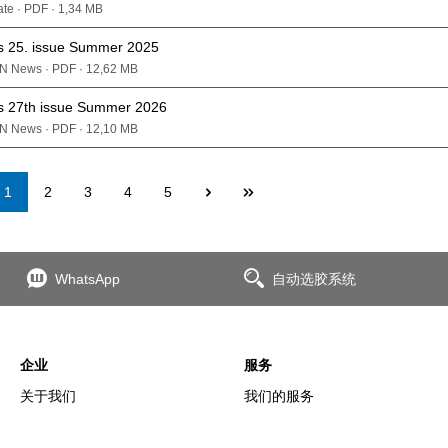
cate · PDF · 1,34 MB
25. issue Summer 2025
N News · PDF · 12,62 MB
27th issue Summer 2026
N News · PDF · 12,10 MB
Page
Page
Page
Page
Page
1
2
3
4
5
WhatsApp
自动选胶系统
企业
服务
关于我们
我们的服务