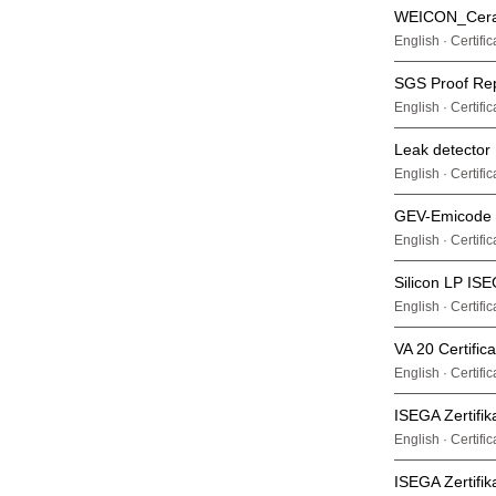
Svenska (SE)
WEICON_Cera
Türkçe (TR)
English · Certifi
Български (BG)
SGS Proof Re
English · Certifi
Русский (RU)
Leak detector 
แบบไทย (TH)
English · Certifi
中文 (CN)
GEV-Emicode E
日本語 (JP)
English · Certifi
한국어 (KR)
Silicon LP ISE
English · Certifi
VA 20 Certific
English · Certifi
ISEGA Zertifik
English · Certifi
ISEGA Zertifik