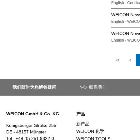
English · Certifi
WEICON News 
English · WEICO
WEICON News 
English · WEICO
我们随时为您解答疑问
联系我们
WEICON GmbH & Co. KG
产品
新产品
Königsberger Straße 255
WEICON 化学
DE - 48157 Münster
Tel.: +49 (0) 251 9322-0
WEICON TOOLS