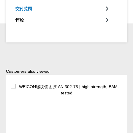
交付范围
评论
Skip product gallery
Customers also viewed