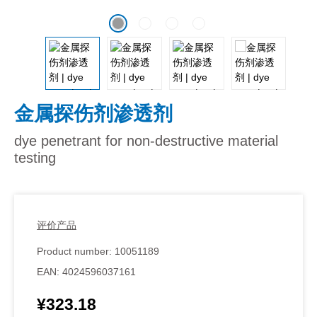
金属探伤剂渗透剂
dye penetrant for non-destructive material
testing
评价产品
Product number:
10051189
EAN:
4024596037161
¥323.18
Regular price: