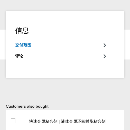
信息
交付范围
评论
Skip product gallery
Customers also bought