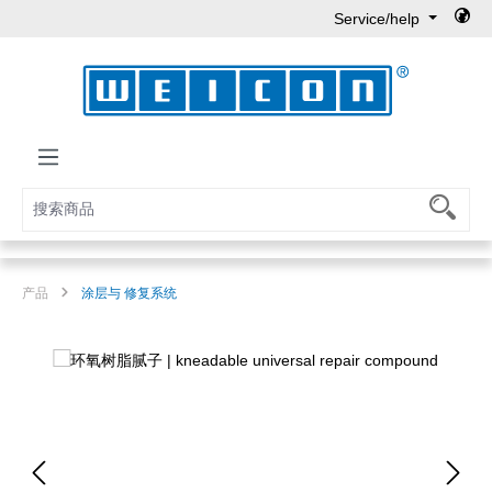
Service/help
Skip to main content
产品
涂层与 修复系统
Skip image gallery