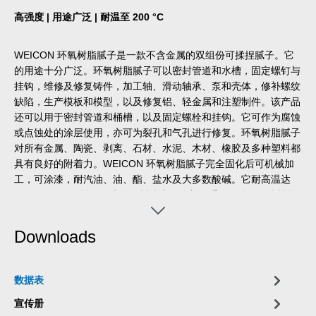
高强度 | 用途广泛 | 耐温至 200 °C
WEICON 环氧树脂腻子是一款不含金属的双组份可揉捏腻子。它
的用途十分广泛。环氧树脂腻子可以密封管道和水槽，固定螺钉与
挂钩，维修及修复铸件，加工轴、滑动轴承、泵和壳体，修补螺纹
缺陷，生产模板和模型，以及修复铝、轻金属和注塑制件。该产品
还可以用于密封管道和桶槽，以及固定螺栓和挂钩。它可作为腐蚀
或点蚀处的涂层使用，亦可为裂孔和气孔进行修复。环氧树脂腻子
对所有金属、陶瓷、剥离、石材、水泥、木材、橡胶及多种塑料都
具有良好的附着力。WEICON 环氧树脂腻子完全固化后可机械加
工，可涂漆，耐汽油、油、酯、盐水及大多数酸碱。它耐高温达
+200 °C，无磁性，不腐蚀。树脂和固化剂的重量及体积混合比均
为一比一，操作起来非常方便。该产品还能够应用于机械制造、工
具制造、模具和模型制造及其他诸多行业领域。
Downloads
数据表
宣传册