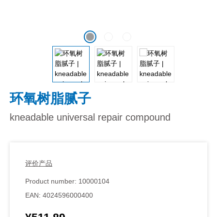
环氧树脂腻子
kneadable universal repair compound
评价产品
Product number:
10000104
EAN:
4024596000400
Regular price: