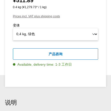
¥511.89
0.4 kg
(¥1,279.73* / 1 kg)
Prices incl. VAT plus shipping costs
变体
产品咨询
Available, delivery time: 1-3 工作日
说明