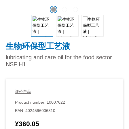
生物环保型工艺液
lubricating and care oil for the food sector
NSF H1
评价产品
Product number:
10007622
EAN:
4024596006310
¥360.05
Regular price: