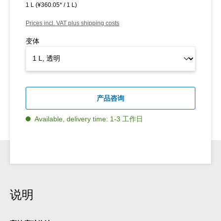
1 L
(¥360.05* / 1 L)
Prices incl. VAT plus shipping costs
变体
产品咨询
Available, delivery time: 1-3 工作日
说明