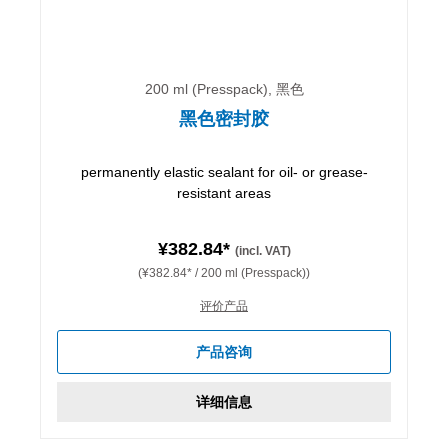
200 ml (Presspack), 黑色
黑色密封胶
permanently elastic sealant for oil- or grease-
resistant areas
¥382.84*
(incl. VAT)
(¥382.84* / 200 ml (Presspack))
评价产品
产品咨询
详细信息