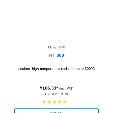
85 ml, 红色
HT 300
sealant, high-temperature-resistant up to 300°C
¥106.33*
(incl. VAT)
(¥125.09* / 100 ml)
Average rating of 5 out of 5 stars