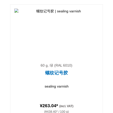
60 g, 绿 (RAL 6010)
螺纹记号胶
sealing varnish
¥263.04*
(incl. VAT)
(¥438.40* / 100 g)