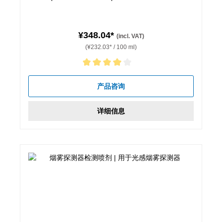
¥348.04*
(incl. VAT)
(¥232.03* / 100 ml)
Average rating of 4 out of 5 stars
产品咨询
详细信息