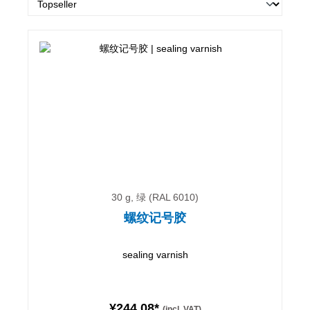
30 g, 绿 (RAL 6010)
螺纹记号胶
sealing varnish
¥244.08*
(incl. VAT)