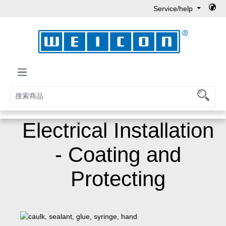
Service/help
Skip to main content
Electrical Installation
- Coating and
Protecting