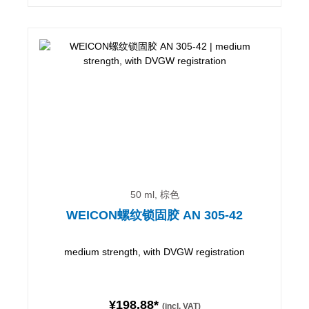
50 ml, 棕色
WEICON螺纹锁固胶 AN 305-42
medium strength, with DVGW registration
¥198.88*
(incl. VAT)