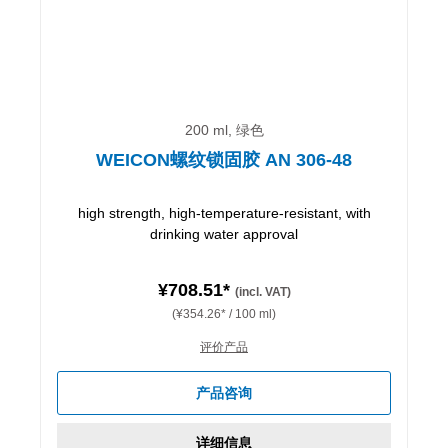
200 ml, 绿色
WEICON螺纹锁固胶 AN 306-48
high strength, high-temperature-resistant, with
drinking water approval
¥708.51*
(incl. VAT)
(¥354.26* / 100 ml)
评价产品
产品咨询
详细信息