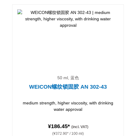
50 ml, 蓝色
WEICON螺纹锁固胶 AN 302-43
medium strength, higher viscosity, with drinking
water approval
¥186.45*
(incl. VAT)
(¥372.90* / 100 ml)