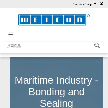
Service/help
Skip to main content
Maritime Industry -
Bonding and
Sealing