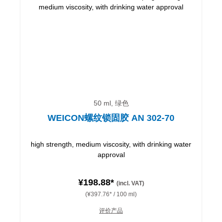
50 ml, 绿色
WEICON螺纹锁固胶 AN 302-70
high strength, medium viscosity, with drinking water
approval
¥198.88*
(incl. VAT)
(¥397.76* / 100 ml)
评价产品