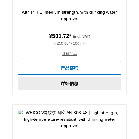
with PTFE, medium strength, with drinking water
approval
¥501.72*
(incl. VAT)
(¥250.86* / 100 ml)
评价产品
产品咨询
详细信息