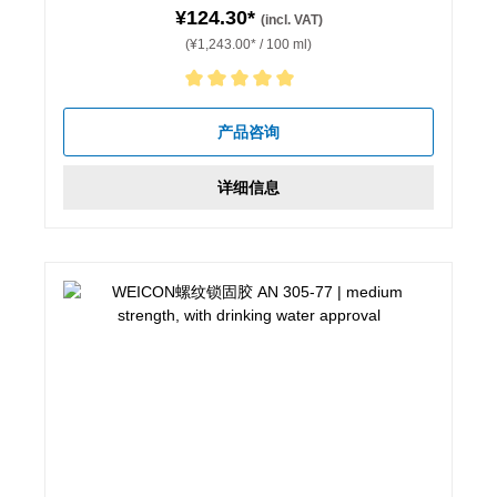
¥124.30*
(incl. VAT)
(¥1,243.00* / 100 ml)
Average rating of 5 out of 5 stars
产品咨询
详细信息