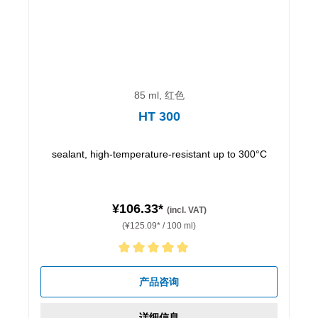
85 ml, 红色
HT 300
sealant, high-temperature-resistant up to 300°C
¥106.33*
(incl. VAT)
(¥125.09* / 100 ml)
Average rating of 5 out of 5 stars
产品咨询
详细信息