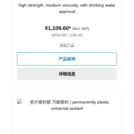
high strength, medium viscosity, with drinking water
approval
¥1,109.60*
(incl. VAT)
(¥554.80* / 100 ml)
评价产品
产品咨询
详细信息