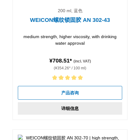
200 ml, 蓝色
WEICON螺纹锁固胶 AN 302-43
medium strength, higher viscosity, with drinking
water approval
¥708.51*
(incl. VAT)
(¥354.26* / 100 ml)
Average rating of 5 out of 5 stars
产品咨询
详细信息