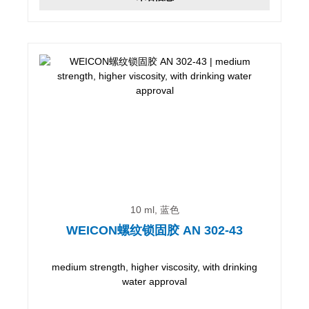
10 ml, 蓝色
WEICON螺纹锁固胶 AN 302-43
medium strength, higher viscosity, with drinking
water approval