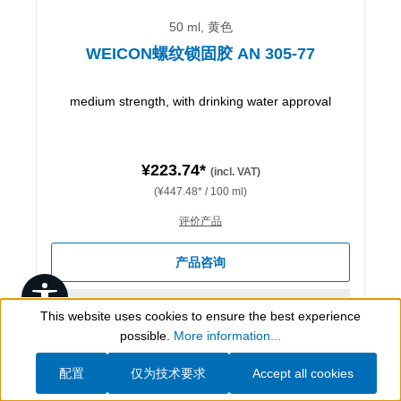
50 ml, 黄色
WEICON螺纹锁固胶 AN 305-77
medium strength, with drinking water approval
¥223.74*
(incl. VAT)
(¥447.48* / 100 ml)
评价产品
产品咨询
Show toolbar
详细信息
This website uses cookies to ensure the best experience
possible.
More information...
配置
仅为技术要求
Accept all cookies