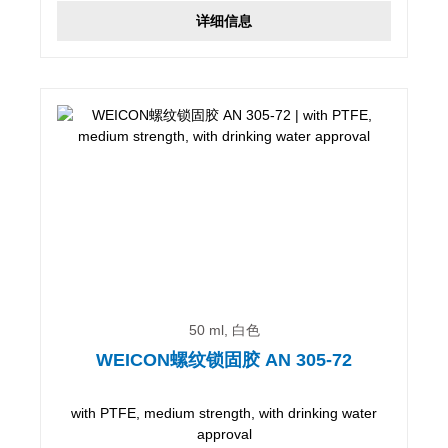
详细信息
50 ml, 白色
WEICON螺纹锁固胶 AN 305-72
with PTFE, medium strength, with drinking water
approval