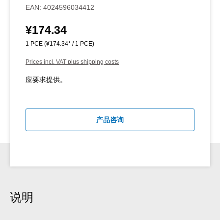
EAN:
4024596034412
¥174.34
Regular price:
1 PCE
(¥174.34* / 1 PCE)
Prices incl. VAT plus shipping costs
应要求提供。
产品咨询
说明