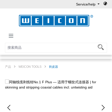
Service/help
Skip to main content
产品
WEICON TOOLS
剥皮器
Skip image gallery