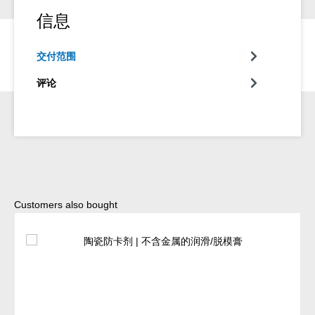
信息
交付范围
评论
Skip product gallery
Customers also bought