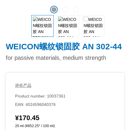
WEICON螺纹锁固胶 AN 302-44
for passive materials, medium strength
评价产品
Product number:
10037361
EAN:
4024596040376
¥170.45
Regular price:
20 ml
(¥852.25* / 100 ml)