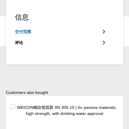
信息
交付范围
评论
Skip product gallery
Customers also bought