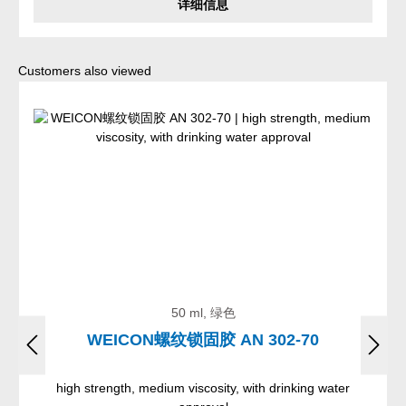
详细信息
Skip product gallery
Customers also viewed
50 ml, 绿色
WEICON螺纹锁固胶 AN 302-70
high strength, medium viscosity, with drinking water