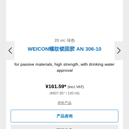
20 ml, 绿色
WEICON螺纹锁固胶 AN 306-10
for passive materials, high strength, with drinking water
approval
¥161.59*
(incl. VAT)
(¥807.95* / 100 ml)
评价产品
产品咨询