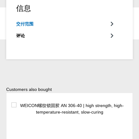
信息
交付范围
评论
Skip product gallery
Customers also bought