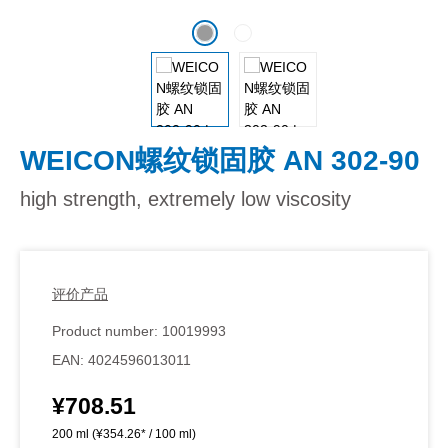
WEICON螺纹锁固胶 AN 302-90
high strength, extremely low viscosity
评价产品
Product number:
10019993
EAN:
4024596013011
¥708.51
Regular price:
200 ml
(¥354.26* / 100 ml)