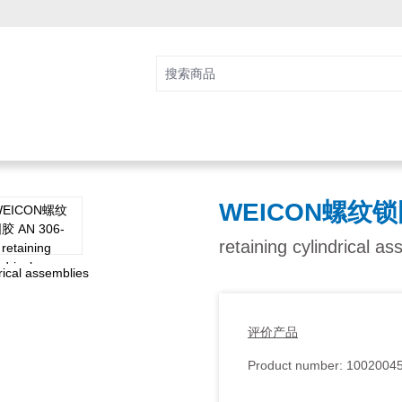
WEICON螺纹锁固
retaining cylindrical a
评价产品
Product number:
1002004