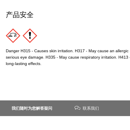
产品安全
Danger H315 - Causes skin irritation. H317 - May cause an allergic
serious eye damage. H335 - May cause respiratory irritation. H413 - 
long-lasting effects.
我们随时为您解答疑问
联系我们