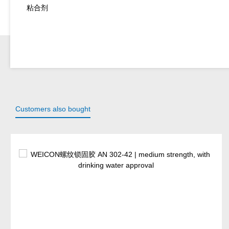
粘合剂
Customers also bought
Skip product gallery