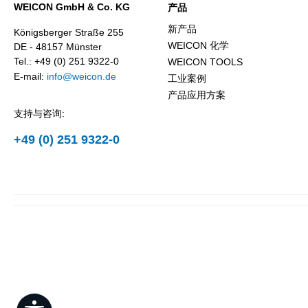
WEICON GmbH & Co. KG
产品
新产品
Königsberger Straße 255
WEICON 化学
DE - 48157 Münster
Tel.: +49 (0) 251 9322-0
WEICON TOOLS
E-mail:
info@weicon.de
工业案例
产品应用方案
支持与咨询:
+49 (0) 251 9322-0
Show toolbar