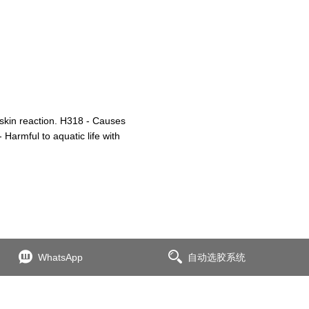
 skin reaction. H318 - Causes
Harmful to aquatic life with
WhatsApp
自动选胶系统