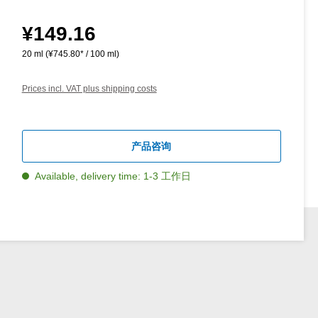
¥149.16
Regular price:
20 ml
(¥745.80* / 100 ml)
Prices incl. VAT plus shipping costs
产品咨询
Available, delivery time: 1-3 工作日