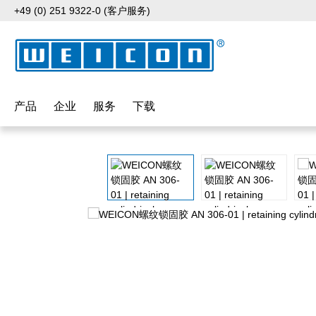
+49 (0) 251 9322-0 (客户服务)
p to main content
Skip to search
Skip to main navigation
产品
企业
服务
下载
Skip image gallery