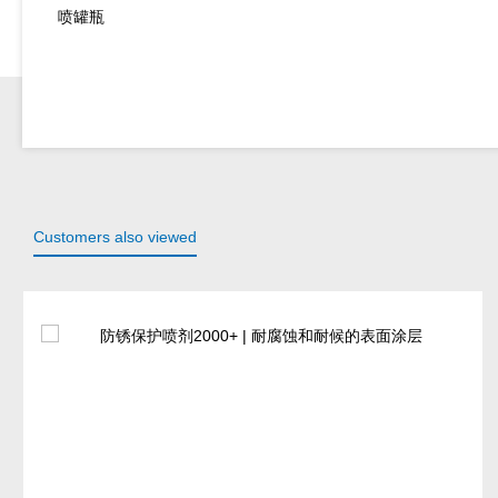
喷罐瓶
Customers also viewed
Skip product gallery