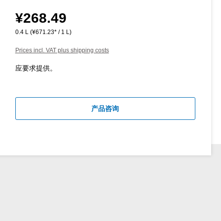
¥268.49
Regular price:
0.4 L
(¥671.23* / 1 L)
Prices incl. VAT plus shipping costs
应要求提供。
产品咨询