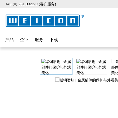
+49 (0) 251 9322-0 (客户服务)
p to main content
Skip to search
Skip to main navigation
产品
企业
服务
下载
Skip image gallery