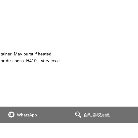
iner. May burst if heated.
or dizziness. H410 - Very toxic
WhatsApp
自动选胶系统