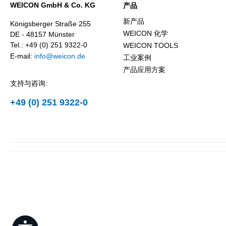
WEICON GmbH & Co. KG
产品
新产品
Königsberger Straße 255
WEICON 化学
DE - 48157 Münster
Tel.: +49 (0) 251 9322-0
WEICON TOOLS
E-mail:
info@weicon.de
工业案例
产品应用方案
支持与咨询:
+49 (0) 251 9322-0
Show toolbar