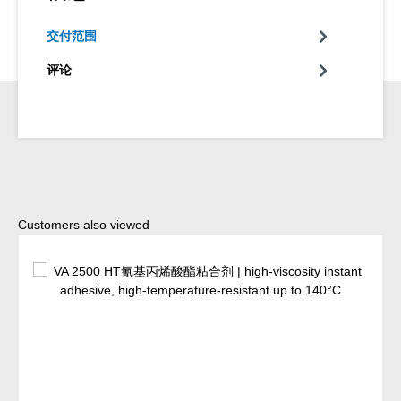
交付范围
评论
Skip product gallery
Customers also viewed