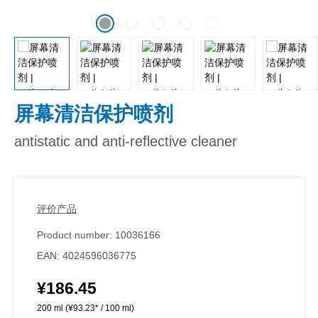
屏幕清洁保护喷剂
antistatic and anti-reflective cleaner
评价产品
Product number:
10036166
EAN:
4024596036775
¥186.45
Regular price:
200 ml
(¥93.23* / 100 ml)