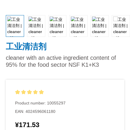
工业清洁剂
cleaner with an active ingredient content of
95% for the food sector NSF K1+K3
Average rating of 5 out of 5 stars
Product number:
10055297
EAN:
4024596061180
¥171.53
Regular price: