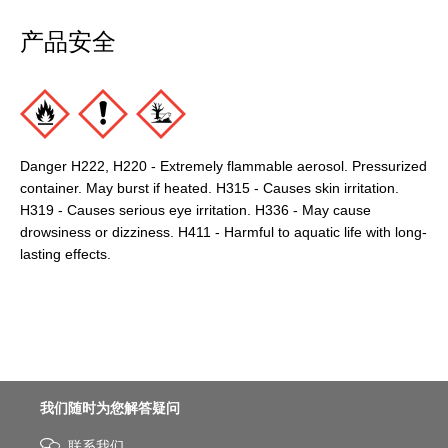
产品安全
Danger H222, H220 - Extremely flammable aerosol. Pressurized
container. May burst if heated. H315 - Causes skin irritation.
H319 - Causes serious eye irritation. H336 - May cause
drowsiness or dizziness. H411 - Harmful to aquatic life with long-
lasting effects.
我们随时为您解答疑问
联系我们