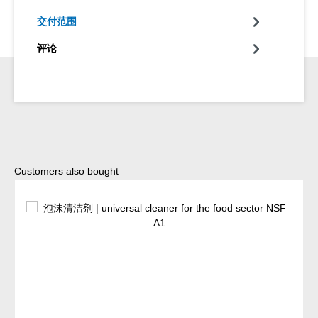
交付范围
评论
Skip product gallery
Customers also bought