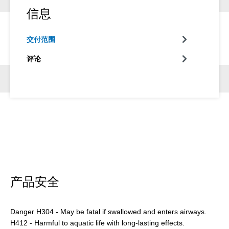
信息
交付范围
评论
产品安全
Danger H304 - May be fatal if swallowed and enters airways.
H412 - Harmful to aquatic life with long-lasting effects.