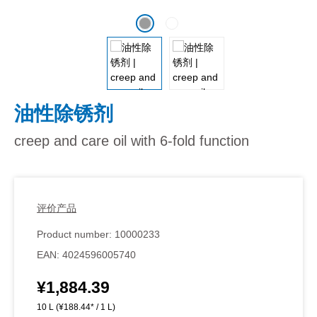
油性除锈剂
creep and care oil with 6-fold function
评价产品
Product number:
10000233
EAN:
4024596005740
¥1,884.39
Regular price:
10 L
(¥188.44* / 1 L)