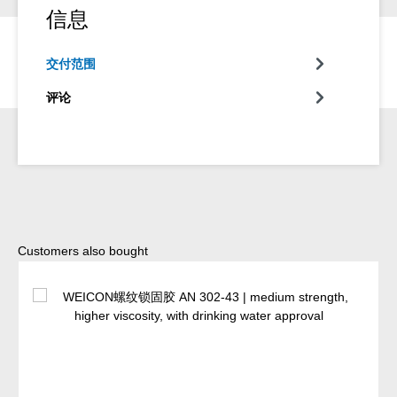
信息
交付范围
评论
Skip product gallery
Customers also bought