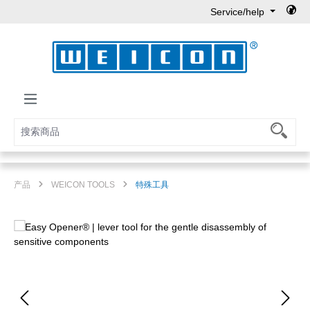
Service/help
Skip to main content
产品
WEICON TOOLS
特殊工具
Skip image gallery