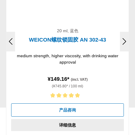
20 ml, 蓝色
WEICON螺纹锁固胶 AN 302-43
medium strength, higher viscosity, with drinking water
approval
¥149.16*
(incl. VAT)
(¥745.80* / 100 ml)
Average rating of 5 out of 5 stars
产品咨询
详细信息