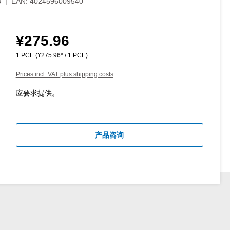
3
|
EAN:
4024596009540
¥275.96
Regular price:
1 PCE
(¥275.96* / 1 PCE)
Prices incl. VAT plus shipping costs
应要求提供。
产品咨询