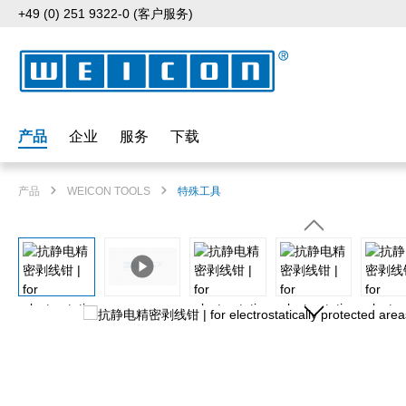
+49 (0) 251 9322-0 (客户服务)
p to main content
Skip to search
Skip to main navigation
产品
企业
服务
下载
产品
WEICON TOOLS
特殊工具
Skip image gallery