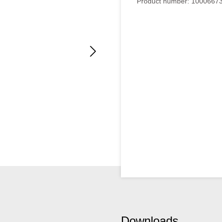
Product number:
1000667
Downloads