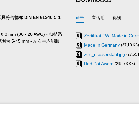
德标 DIN EN 61340-5-1
证书
宣传册
视频
m (36 - 20 AWG) - 扫描系
Zertifikat FWI Made in Ge
 5-45 mm - 左右手均能顺
Made In Germany
(37,10 KB)
zert_messerstahl.jpg
(27,65 
Red Dot Award
(295,73 KB)