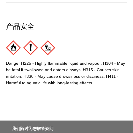
产品安全
Danger H225 - Highly flammable liquid and vapour. H304 - May
be fatal if swallowed and enters airways. H315 - Causes skin
irritation. H336 - May cause drowsiness or dizziness. H411 -
Harmful to aquatic life with long-lasting effects.
我们随时为您解答疑问