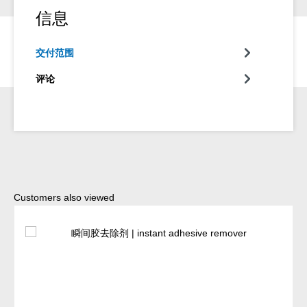
信息
交付范围
评论
Skip product gallery
Customers also viewed