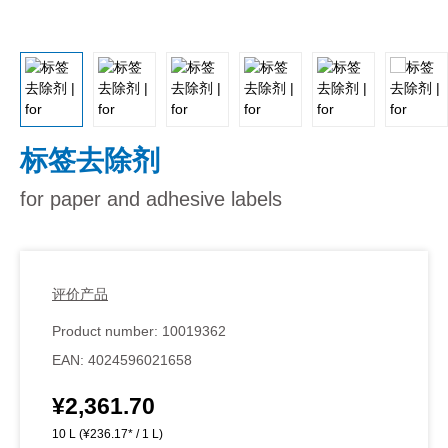
标签去除剂
for paper and adhesive labels
评价产品
Product number:
10019362
EAN:
4024596021658
¥2,361.70
Regular price:
10 L
(¥236.17* / 1 L)