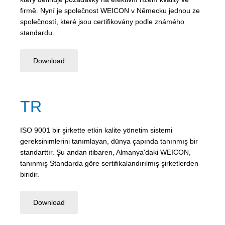
firmě. Nyní je společnost WEICON v Německu jednou ze
společností, které jsou certifikovány podle známého
standardu.
Download
TR
ISO 9001 bir şirkette etkin kalite yönetim sistemi
gereksinimlerini tanımlayan, dünya çapında tanınmış bir
standarttır. Şu andan itibaren, Almanya'daki WEICON,
tanınmış Standarda göre sertifikalandırılmış şirketlerden
biridir.
Download