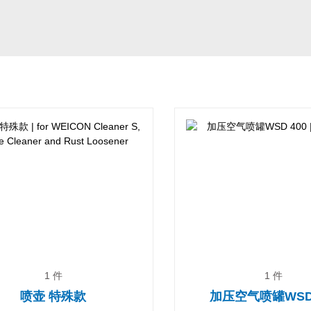
1 件
1 件
喷壶 特殊款
加压空气喷罐WSD 