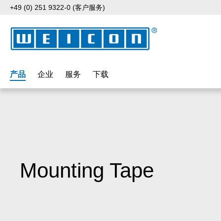
+49 (0) 251 9322-0 (客户服务)
p to main content
Skip to search
Skip to main navigation
产品
企业
服务
下载
Mounting Tape