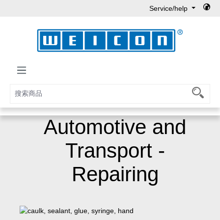
Service/help
Skip to main content
Automotive and
Transport -
Repairing