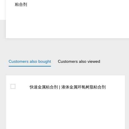
粘合剂
Customers also bought
Customers also viewed
Skip product gallery