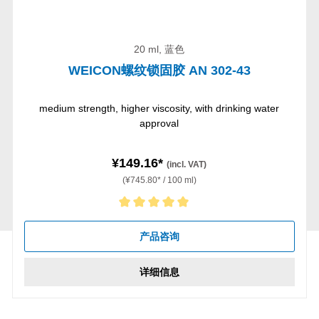
20 ml, 蓝色
WEICON螺纹锁固胶 AN 302-43
medium strength, higher viscosity, with drinking water
approval
¥149.16*
(incl. VAT)
(¥745.80* / 100 ml)
Average rating of 5 out of 5 stars
产品咨询
详细信息