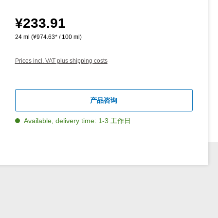
¥233.91
Regular price:
24 ml
(¥974.63* / 100 ml)
Prices incl. VAT plus shipping costs
产品咨询
Available, delivery time: 1-3 工作日