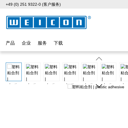
+49 (0) 251 9322-0 (客户服务)
p to main content
Skip to search
Skip to main navigation
产品
企业
服务
下载
Skip image gallery