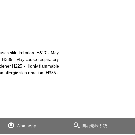
ses skin irritation. H317 - May
. H335 - May cause respiratory
 Hardener H225 - Highly flammable
n allergic skin reaction. H335 -
WhatsApp
自动选胶系统