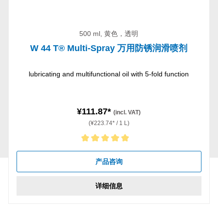
500 ml, 黄色，透明
W 44 T® Multi-Spray 万用防锈润滑喷剂
lubricating and multifunctional oil with 5-fold function
¥111.87*
(incl. VAT)
(¥223.74* / 1 L)
Average rating of 5 out of 5 stars
产品咨询
详细信息