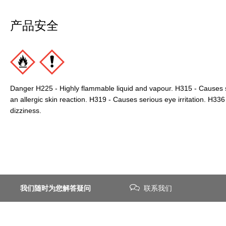
产品安全
Danger H225 - Highly flammable liquid and vapour. H315 - Causes s
an allergic skin reaction. H319 - Causes serious eye irritation. H3
dizziness.
我们随时为您解答疑问
联系我们