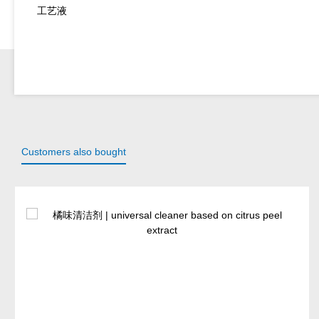
工艺液
Customers also bought
Skip product gallery