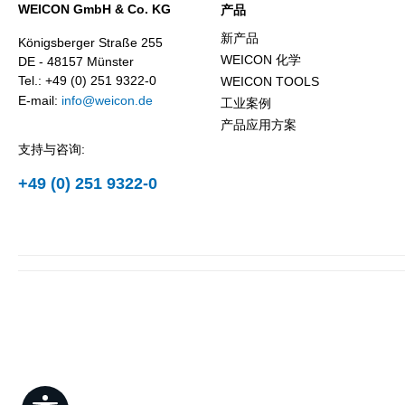
WEICON GmbH & Co. KG
产品
新产品
Königsberger Straße 255
WEICON 化学
DE - 48157 Münster
Tel.: +49 (0) 251 9322-0
WEICON TOOLS
E-mail:
info@weicon.de
工业案例
产品应用方案
支持与咨询:
+49 (0) 251 9322-0
Show toolbar