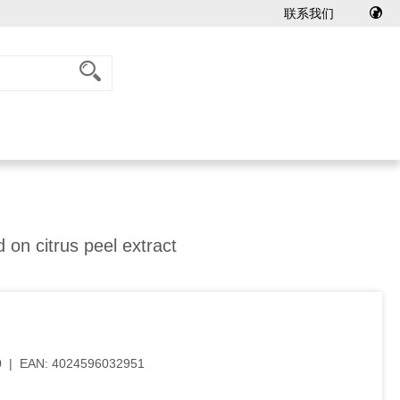
联系我们
 on citrus peel extract
0
|
EAN:
4024596032951