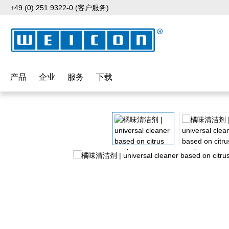
+49 (0) 251 9322-0 (客户服务)
p to main content
Skip to search
Skip to main navigation
产品
企业
服务
下载
Skip image gallery