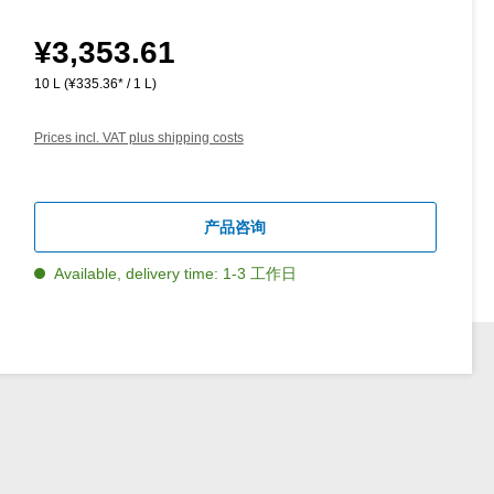
¥3,353.61
Regular price:
10 L
(¥335.36* / 1 L)
Prices incl. VAT plus shipping costs
产品咨询
Available, delivery time: 1-3 工作日