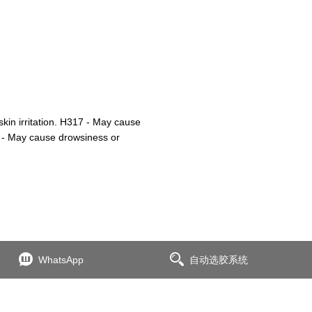
kin irritation. H317 - May cause
36 - May cause drowsiness or
WhatsApp
自动选胶系统