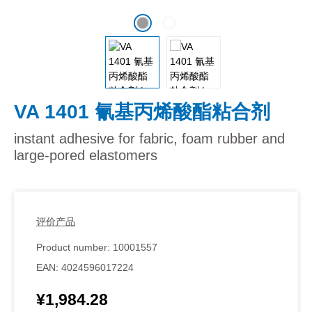
VA 1401 氰基丙烯酸酯粘合剂
instant adhesive for fabric, foam rubber and
large-pored elastomers
评价产品
Product number:
10001557
EAN:
4024596017224
¥1,984.28
Regular price: