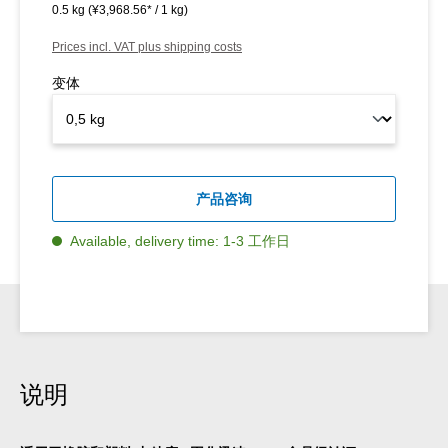
0.5 kg
(¥3,968.56* / 1 kg)
Prices incl. VAT plus shipping costs
变体
产品咨询
Available, delivery time: 1-3 工作日
说明