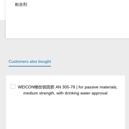
粘合剂
Customers also bought
Skip product gallery