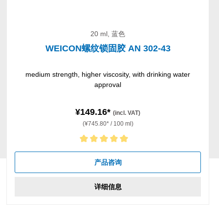
20 ml, 蓝色
WEICON螺纹锁固胶 AN 302-43
medium strength, higher viscosity, with drinking water
approval
¥149.16*
(incl. VAT)
(¥745.80* / 100 ml)
Average rating of 5 out of 5 stars
产品咨询
详细信息