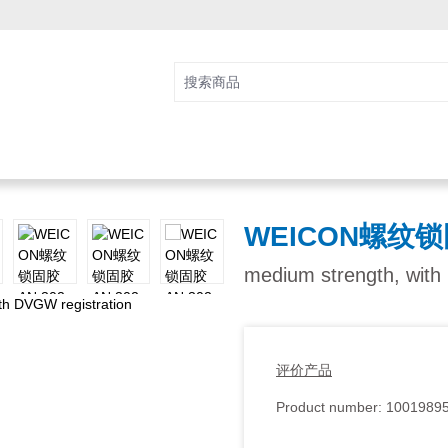
WEICON螺纹锁固
medium strength, with
评价产品
Product number:
1001989