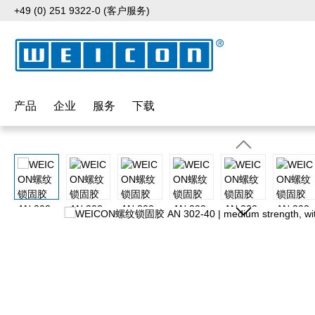
+49 (0) 251 9322-0 (客户服务)
p to main content
Skip to search
Skip to main navigation
产品
企业
服务
下载
Skip image gallery