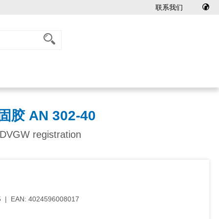
联系我们
胶 AN 302-40
 DVGW registration
5
|
EAN:
4024596008017