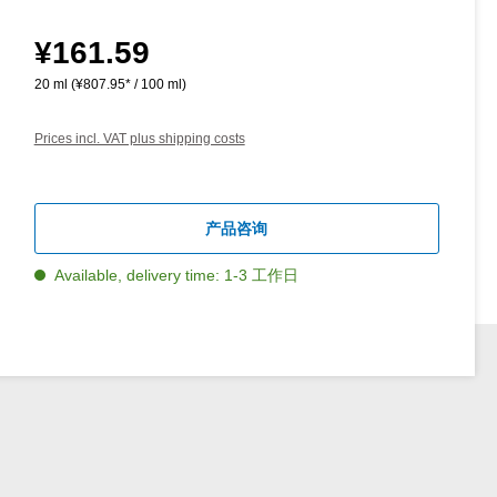
¥161.59
Regular price:
20 ml
(¥807.95* / 100 ml)
Prices incl. VAT plus shipping costs
产品咨询
Available, delivery time: 1-3 工作日