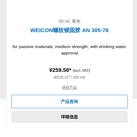
50 ml, 黄色
WEICON螺纹锁固胶 AN 305-78
for passive materials, medium strength, with drinking water
approval
¥259.56*
(incl. VAT)
(¥519.12* / 100 ml)
评价产品
产品咨询
详细信息