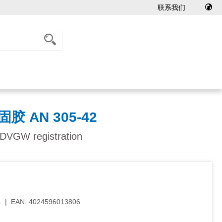
联系我们
胶 AN 305-42
 DVGW registration
1
|
EAN:
4024596013806