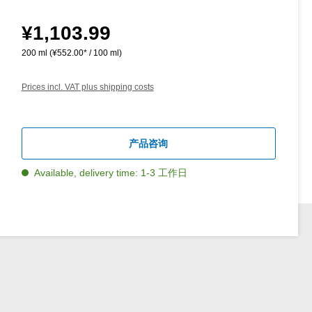
¥1,103.99
Regular price:
200 ml
(¥552.00* / 100 ml)
Prices incl. VAT plus shipping costs
产品咨询
Available, delivery time: 1-3 工作日