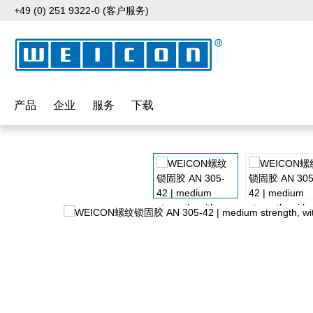
+49 (0) 251 9322-0 (客户服务)
p to main content
Skip to search
Skip to main navigation
产品
企业
服务
下载
Skip image gallery