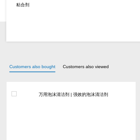
粘合剂
Customers also bought
Customers also viewed
Skip product gallery