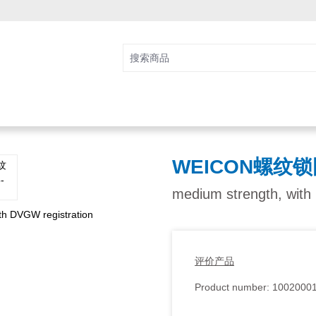
WEICON螺纹锁固
medium strength, with
评价产品
Product number:
1002000