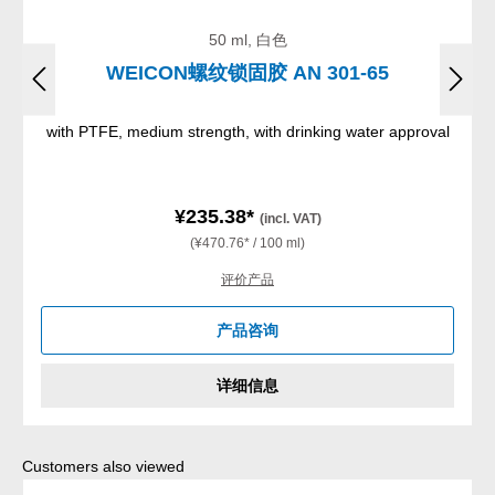
50 ml, 白色
WEICON螺纹锁固胶 AN 301-65
with PTFE, medium strength, with drinking water approval
¥235.38*
(incl. VAT)
(¥470.76* / 100 ml)
评价产品
产品咨询
详细信息
Skip product gallery
Customers also viewed