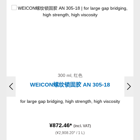
300 ml, 红色
WEICON螺纹锁固胶 AN 305-18
for large gap bridging, high strength, high viscosity
¥872.46*
(incl. VAT)
(¥2,908.20* / 1 L)