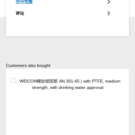
交付范围
评论
Skip product gallery
Customers also bought