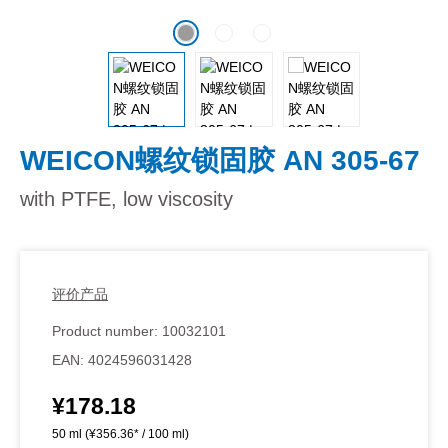
WEICON螺纹锁固胶 AN 305-67
with PTFE, low viscosity
评价产品
Product number:
10032101
EAN:
4024596031428
¥178.18
Regular price:
50 ml
(¥356.36* / 100 ml)