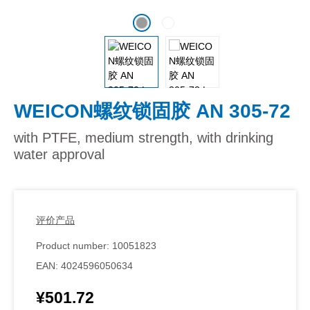
WEICON螺纹锁固胶 AN 305-72
with PTFE, medium strength, with drinking
water approval
评价产品
Product number:
10051823
EAN:
4024596050634
¥501.72
Regular price: