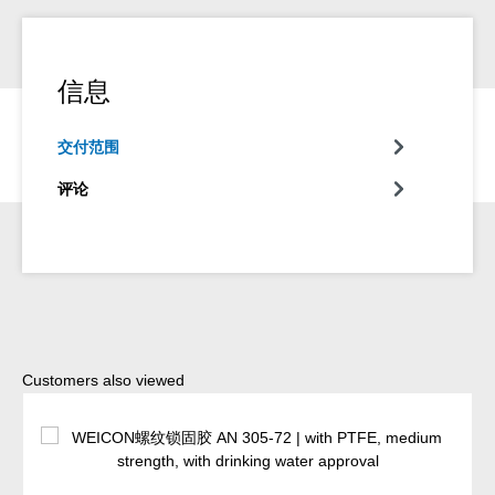
信息
交付范围
评论
Skip product gallery
Customers also viewed