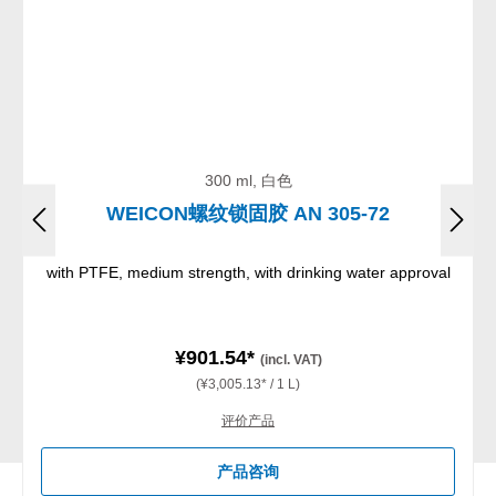
300 ml, 白色
WEICON螺纹锁固胶 AN 305-72
with PTFE, medium strength, with drinking water approval
¥901.54*
(incl. VAT)
(¥3,005.13* / 1 L)
评价产品
产品咨询