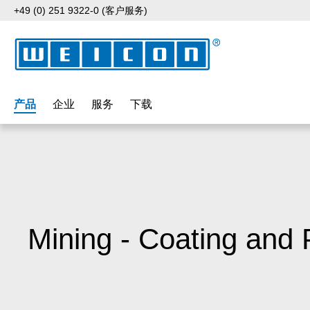
+49 (0) 251 9322-0 (客户服务)
p to main content
Skip to search
Skip to main navigation
产品
企业
服务
下载
Mining - Coating and 