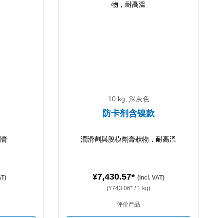
10 kg, 深灰色
防卡剂含镍款
劑膏
潤滑劑與脫模劑膏狀物，耐高溫
¥7,430.57*
AT)
(incl. VAT)
(¥743.06* / 1 kg)
评价产品