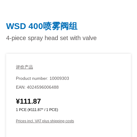
WSD 400喷雾阀组
4-piece spray head set with valve
评价产品
Product number:
10009303
EAN:
4024596006488
¥111.87
Regular price:
1 PCE
(¥111.87* / 1 PCE)
Prices incl. VAT plus shipping costs