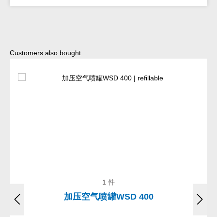
Skip product gallery
Customers also bought
1 件
加压空气喷罐WSD 400